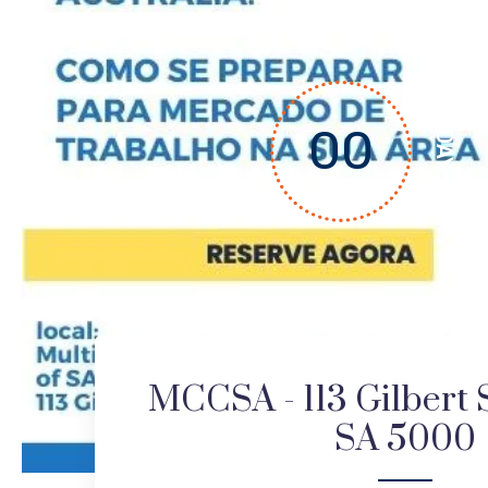
00
DAYS
MCCSA - 113 Gilbert S
SA 5000