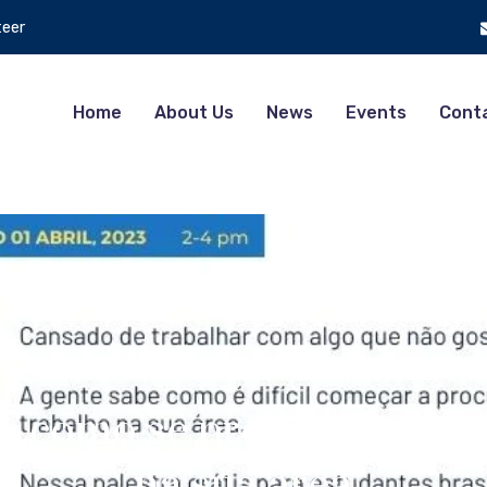
teer
Home
About Us
News
Events
Cont
ia: como se preparar para
na sua área