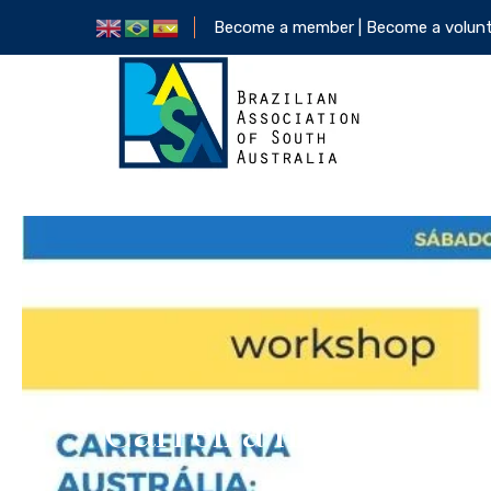
Become a member |
Become a volun
Carreira na Austrál