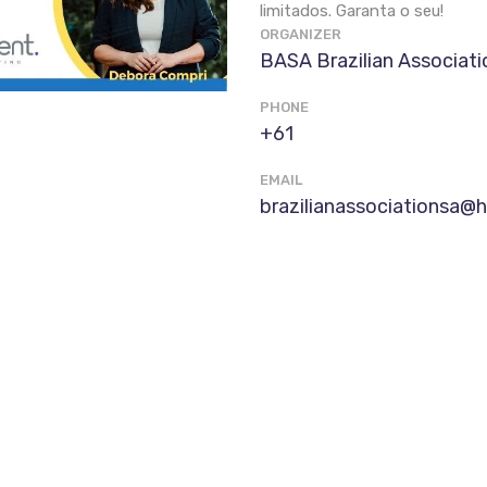
limitados. Garanta o seu!
ORGANIZER
BASA Brazilian Associati
PHONE
+61
EMAIL
brazilianassociationsa@