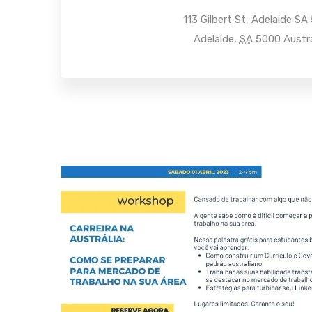
113 Gilbert St, Adelaide SA
Adelaide
,
SA
5000
Austra