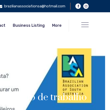
brazilianassociationsa@hotmail.com
act
Business Listing
More
 mercado de trabalho