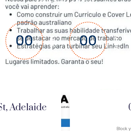
00
00
MINS
HRS
t, Adelaide
Block 